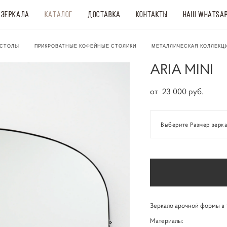
и зеркала
и зеркала
КАТАЛОГ
КАТАЛОГ
ДОСТАВКА
ДОСТАВКА
КОНТАКТЫ
КОНТАКТЫ
НАШ WHATSA
НАШ WHATSA
 СТОЛЫ
ПРИКРОВАТНЫЕ КОФЕЙНЫЕ СТОЛИКИ
МЕТАЛЛИЧЕСКАЯ КОЛЛЕКЦ
ARIA MINI
от 23 000 pуб.
Выберите Размер зерка
Зеркало арочной формы в т
Материалы: