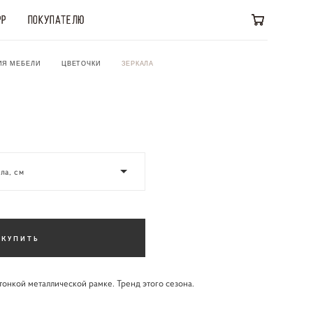
PP
PP
ПОКУПАТЕЛЮ
ПОКУПАТЕЛЮ
ИЯ МЕБЕЛИ
ЦВЕТОЧКИ
ЗЕРКАЛА
ла, см
КУПИТЬ
онкой металлической рамке. Тренд этого сезона.